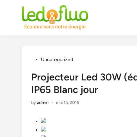
Skip
to
content
Posted
Uncategorized
in
Projecteur Led 30W (éq
IP65 Blanc jour
by
admin
•
mai 15, 2015