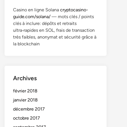
Casino en ligne Solana
cryptocasino-
guide.com/solana/
— mots clés / points
clés à inclure: dépôts et retraits
ultra‑rapides en SOL, frais de transaction
très faibles, anonymat et sécurité grâce à
la blockchain
Archives
février 2018
janvier 2018
décembre 2017
octobre 2017