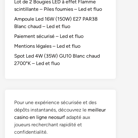
Lot de 2 Bougies LED à effet Flamme
scintillante – Piles fournies – Led et fluo
Ampoule Led 16W (150W) E27 PAR38
Blanc chaud – Led et fluo
Paiement sécurisé – Led et fluo
Mentions légales – Led et fluo
Spot Led 4W (35W) GU10 Blanc chaud
2700°K – Led et fluo
Pour une expérience sécurisée et des
dépôts instantanés, découvrez le
meilleur
casino en ligne neosurf
adapté aux
joueurs recherchant rapidité et
confidentialité.