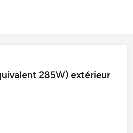
uivalent 285W) extérieur