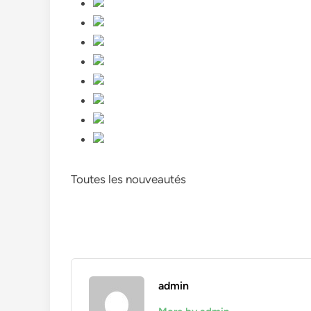
Toutes les nouveautés
admin