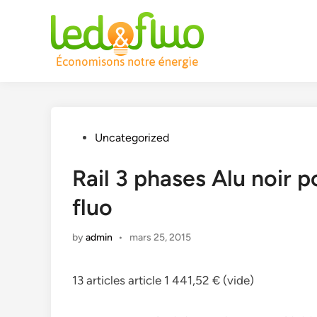
Skip
to
content
Posted
Uncategorized
in
Rail 3 phases Alu noir 
fluo
by
admin
•
mars 25, 2015
13 articles article 1 441,52 € (vide)