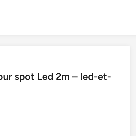
pour spot Led 2m – led-et-