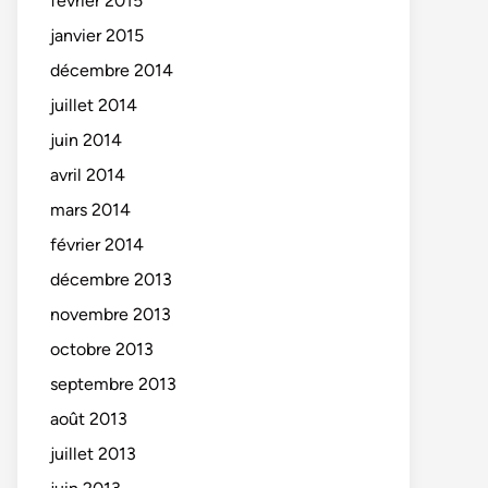
février 2015
janvier 2015
décembre 2014
juillet 2014
juin 2014
avril 2014
mars 2014
février 2014
décembre 2013
novembre 2013
octobre 2013
septembre 2013
août 2013
juillet 2013