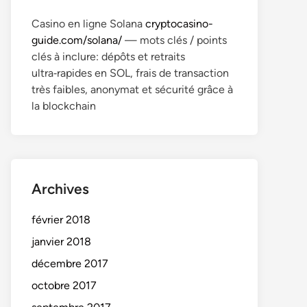
Casino en ligne Solana
cryptocasino-
guide.com/solana/
— mots clés / points
clés à inclure: dépôts et retraits
ultra‑rapides en SOL, frais de transaction
très faibles, anonymat et sécurité grâce à
la blockchain
Archives
février 2018
janvier 2018
décembre 2017
octobre 2017