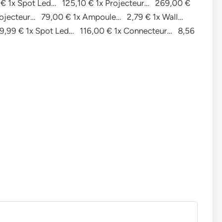
€ 1x Spot Led… 125,10 € 1x Projecteur… 269,00 €
rojecteur… 79,00 € 1x Ampoule… 2,79 € 1x Wall…
,99 € 1x Spot Led… 116,00 € 1x Connecteur… 8,56