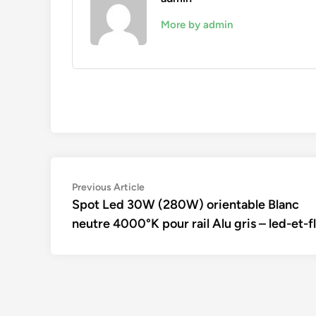
More by admin
Navigation
Previous
Previous Article
article:
Spot Led 30W (280W) orientable Blanc
de
neutre 4000°K pour rail Alu gris – led-et-f
l’article