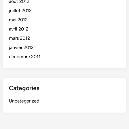
août 2012
juillet 2012
mai 2012
avril 2012
mars 2012
janvier 2012
décembre 2011
Categories
Uncategorized