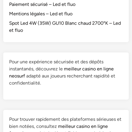
Paiement sécurisé – Led et fluo
Mentions légales – Led et fluo
Spot Led 4W (35W) GU10 Blanc chaud 2700°K – Led
et fluo
Pour une expérience sécurisée et des dépôts
instantanés, découvrez le
meilleur casino en ligne
neosurf
adapté aux joueurs recherchant rapidité et
confidentialité.
Pour trouver rapidement des plateformes sérieuses et
bien notées, consultez
meilleur casino en ligne