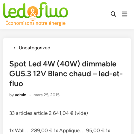
Skip
to
Mai
Open
content
Men
Search
Posted
Uncategorized
in
Spot Led 4W (40W) dimmable
GU5.3 12V Blanc chaud – led-et-
fluo
by
admin
•
mars 25, 2015
33 articles article 2 641,04 € (vide)
1x Wall… 289,00 € 1x Applique… 95,00 € 1x