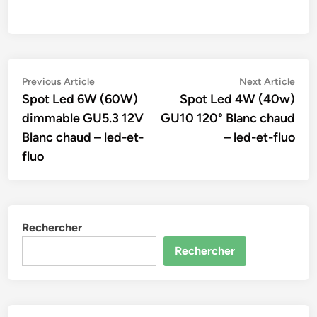
Navigation
Previous
Nex
Previous Article
Next Article
article:
artic
Spot Led 6W (60W)
Spot Led 4W (40w)
de
dimmable GU5.3 12V
GU10 120° Blanc chaud
l’article
Blanc chaud – led-et-
– led-et-fluo
fluo
Rechercher
Rechercher