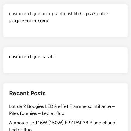
casino en ligne acceptant cashlib
https://route-
jacques-coeur.org/
casino en ligne cashlib
Recent Posts
Lot de 2 Bougies LED à effet Flamme scintillante –
Piles fournies – Led et fluo
Ampoule Led 16W (150W) E27 PAR38 Blanc chaud –
Led et fluo