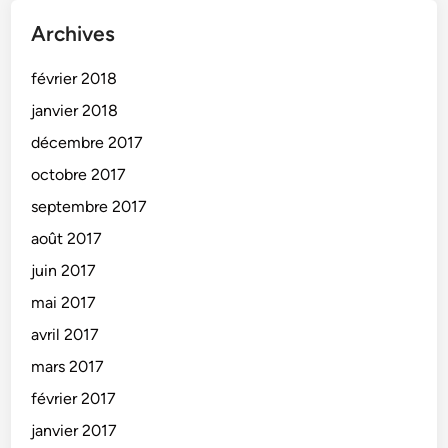
Archives
février 2018
janvier 2018
décembre 2017
octobre 2017
septembre 2017
août 2017
juin 2017
mai 2017
avril 2017
mars 2017
février 2017
janvier 2017