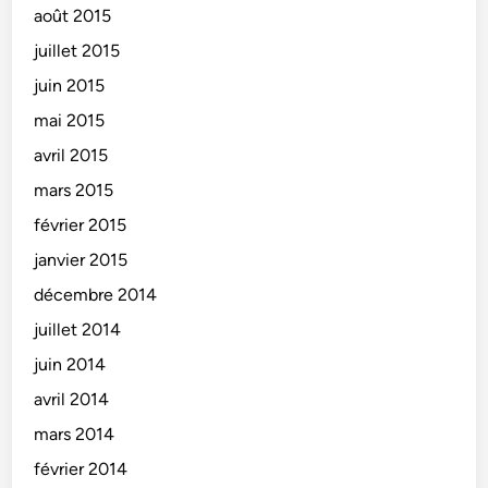
août 2015
juillet 2015
juin 2015
mai 2015
avril 2015
mars 2015
février 2015
janvier 2015
décembre 2014
juillet 2014
juin 2014
avril 2014
mars 2014
février 2014