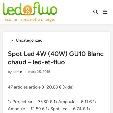
Skip
to
Mai
Open
content
Men
Search
Posted
Uncategorized
in
Spot Led 4W (40W) GU10 Blanc
chaud – led-et-fluo
by
admin
•
mars 25, 2015
47 articles article 3 120,83 € (vide)
1x Projecteur… 33,30 € 1x Ampoule… 6,11 € 1x
Ampoule… 12,59 € 1x Spot Led… 6,74 € 1x