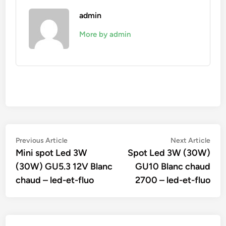
admin
More by admin
Navigation
Previous
Nex
Previous Article
Next Article
article:
artic
Mini spot Led 3W
Spot Led 3W (30W)
de
(30W) GU5.3 12V Blanc
GU10 Blanc chaud
l’article
chaud – led-et-fluo
2700 – led-et-fluo