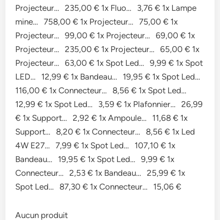
Projecteur… 235,00 € 1x Fluo… 3,76 € 1x Lampe
mine… 758,00 € 1x Projecteur… 75,00 € 1x
Projecteur… 99,00 € 1x Projecteur… 69,00 € 1x
Projecteur… 235,00 € 1x Projecteur… 65,00 € 1x
Projecteur… 63,00 € 1x Spot Led… 9,99 € 1x Spot
LED… 12,99 € 1x Bandeau… 19,95 € 1x Spot Led…
116,00 € 1x Connecteur… 8,56 € 1x Spot Led…
12,99 € 1x Spot Led… 3,59 € 1x Plafonnier… 26,99
€ 1x Support… 2,92 € 1x Ampoule… 11,68 € 1x
Support… 8,20 € 1x Connecteur… 8,56 € 1x Led
4W E27… 7,99 € 1x Spot Led… 107,10 € 1x
Bandeau… 19,95 € 1x Spot Led… 9,99 € 1x
Connecteur… 2,53 € 1x Bandeau… 25,99 € 1x
Spot Led… 87,30 € 1x Connecteur… 15,06 €
Aucun produit