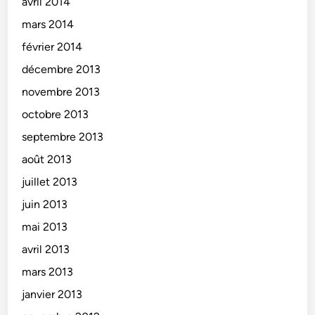
avril 2014
mars 2014
février 2014
décembre 2013
novembre 2013
octobre 2013
septembre 2013
août 2013
juillet 2013
juin 2013
mai 2013
avril 2013
mars 2013
janvier 2013