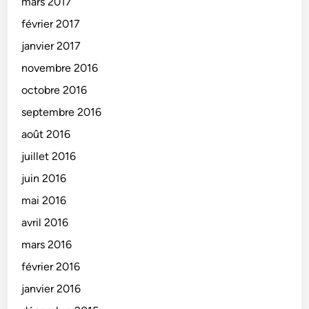
mars 2017
février 2017
janvier 2017
novembre 2016
octobre 2016
septembre 2016
août 2016
juillet 2016
juin 2016
mai 2016
avril 2016
mars 2016
février 2016
janvier 2016