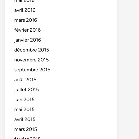
mai 2016
avril 2016
mars 2016
février 2016
janvier 2016
décembre 2015
novembre 2015
septembre 2015
août 2015
juillet 2015
juin 2015
mai 2015
avril 2015
mars 2015