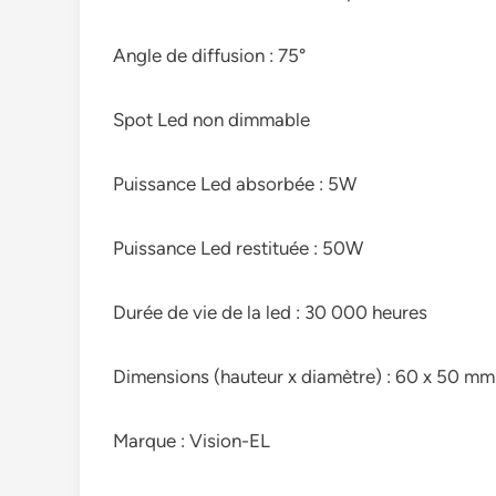
Angle de diffusion : 75°
Spot Led non dimmable
Puissance Led absorbée : 5W
Puissance Led restituée : 50W
Durée de vie de la led : 30 000 heures
Dimensions (hauteur x diamètre) : 60 x 50 mm
Marque : Vision-EL