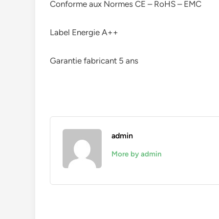
Conforme aux Normes CE – RoHS – EMC
Label Energie A++
Garantie fabricant 5 ans
admin
More by admin