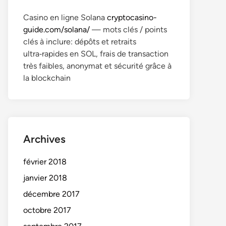
Casino en ligne Solana
cryptocasino-
guide.com/solana/
— mots clés / points
clés à inclure: dépôts et retraits
ultra‑rapides en SOL, frais de transaction
très faibles, anonymat et sécurité grâce à
la blockchain
Archives
février 2018
janvier 2018
décembre 2017
octobre 2017