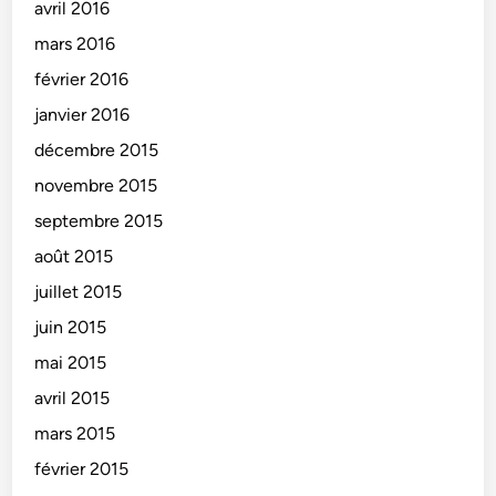
avril 2016
mars 2016
février 2016
janvier 2016
décembre 2015
novembre 2015
septembre 2015
août 2015
juillet 2015
juin 2015
mai 2015
avril 2015
mars 2015
février 2015