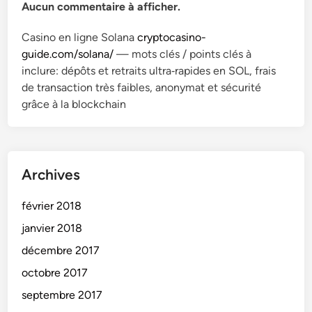
Aucun commentaire à afficher.
Casino en ligne Solana
cryptocasino-
guide.com/solana/
— mots clés / points clés à
inclure: dépôts et retraits ultra‑rapides en SOL, frais
de transaction très faibles, anonymat et sécurité
grâce à la blockchain
Archives
février 2018
janvier 2018
décembre 2017
octobre 2017
septembre 2017