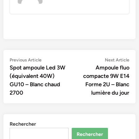
Navigation
Previous
Nex
Previous Article
Next Article
article:
artic
Spot ampoule Led 3W
Ampoule fluo
de
(équivalent 40W)
compacte 9W E14
l’article
GU10 – Blanc chaud
Forme 2U – Blanc
2700
lumière du jour
Rechercher
Rechercher