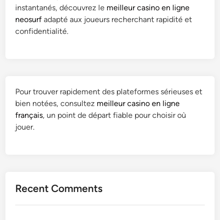
instantanés, découvrez le
meilleur casino en ligne
neosurf
adapté aux joueurs recherchant rapidité et
confidentialité.
Pour trouver rapidement des plateformes sérieuses et
bien notées, consultez
meilleur casino en ligne
français
, un point de départ fiable pour choisir où
jouer.
Recent Comments