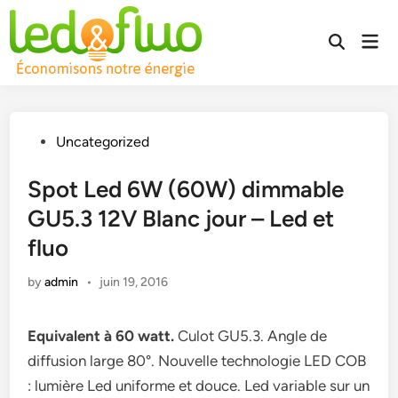
Skip
to
Mai
Open
content
Men
Search
Posted
Uncategorized
in
Spot Led 6W (60W) dimmable
GU5.3 12V Blanc jour – Led et
fluo
by
admin
•
juin 19, 2016
Equivalent à 60 watt.
Culot GU5.3. Angle de
diffusion large 80°. Nouvelle technologie LED COB
: lumière Led uniforme et douce. Led variable sur un