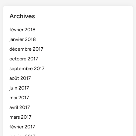
Archives
février 2018
janvier 2018
décembre 2017
octobre 2017
septembre 2017
août 2017
juin 2017
mai 2017
avril 2017
mars 2017
février 2017