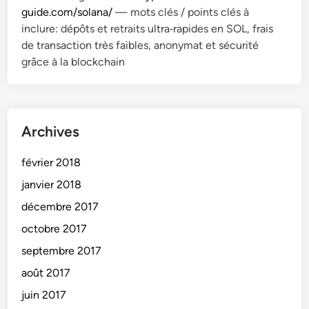
guide.com/solana/
— mots clés / points clés à
inclure: dépôts et retraits ultra‑rapides en SOL, frais
de transaction très faibles, anonymat et sécurité
grâce à la blockchain
Archives
février 2018
janvier 2018
décembre 2017
octobre 2017
septembre 2017
août 2017
juin 2017