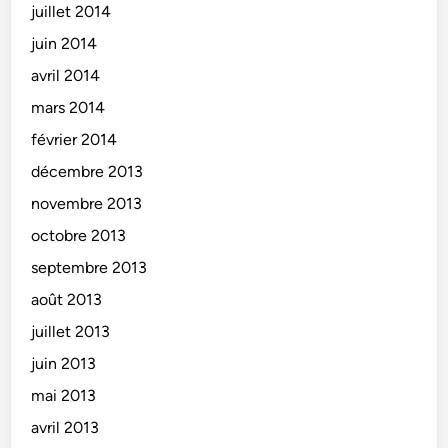
juillet 2014
juin 2014
avril 2014
mars 2014
février 2014
décembre 2013
novembre 2013
octobre 2013
septembre 2013
août 2013
juillet 2013
juin 2013
mai 2013
avril 2013