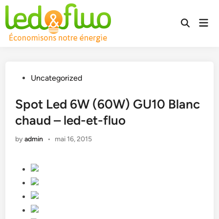
Skip
to
Mai
Open
content
Men
Search
Posted
Uncategorized
in
Spot Led 6W (60W) GU10 Blanc
chaud – led-et-fluo
by
admin
•
mai 16, 2015