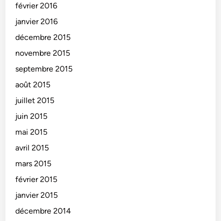
février 2016
janvier 2016
décembre 2015
novembre 2015
septembre 2015
août 2015
juillet 2015
juin 2015
mai 2015
avril 2015
mars 2015
février 2015
janvier 2015
décembre 2014