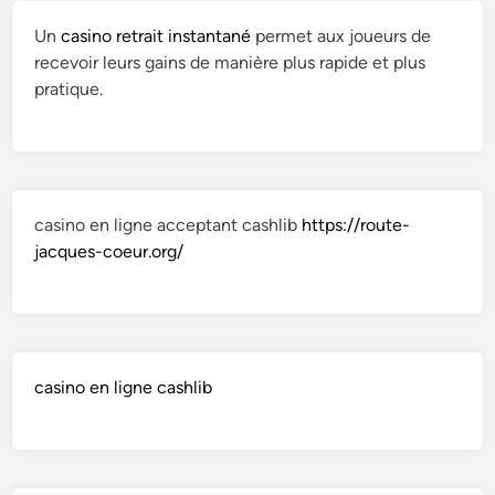
Un
casino retrait instantané
permet aux joueurs de
recevoir leurs gains de manière plus rapide et plus
pratique.
casino en ligne acceptant cashlib
https://route-
jacques-coeur.org/
casino en ligne cashlib