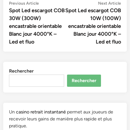
Navigation
Previous
Nex
Previous Article
Next Article
article:
artic
Spot Led escargot COB
Spot Led escargot COB
de
30W (300W)
10W (100W)
l’article
encastrable orientable
encastrable orientable
Blanc jour 4000°K –
Blanc jour 4000°K –
Led et fluo
Led et fluo
Rechercher
Rechercher
Un
casino retrait instantané
permet aux joueurs de
recevoir leurs gains de manière plus rapide et plus
pratique.