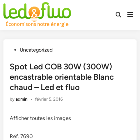
Skip
to
Mai
Open
content
Men
Search
Posted
Uncategorized
in
Spot Led COB 30W (300W)
encastrable orientable Blanc
chaud – Led et fluo
by
admin
•
février 5, 2016
Afficher toutes les images
Réf. 7690