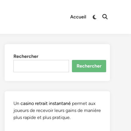
Switch
Accueil
Open
to
Search
dark
mode
Rechercher
Rechercher
Un
casino retrait instantané
permet aux
joueurs de recevoir leurs gains de manière
plus rapide et plus pratique.