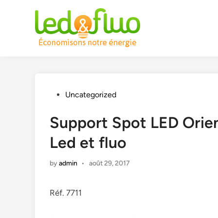
Skip
to
content
Posted
Uncategorized
in
Support Spot LED Orie
Led et fluo
by
admin
•
août 29, 2017
Réf. 7711