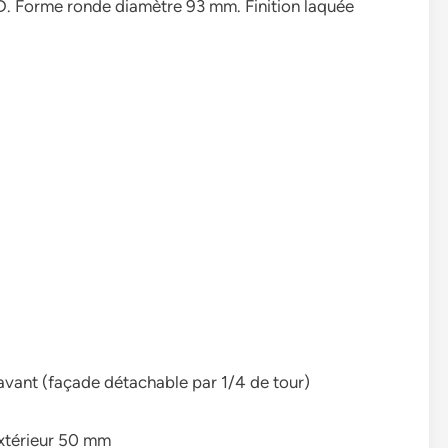
D. Forme ronde diamètre 93 mm. Finition laquée
l’avant (façade détachable par 1/4 de tour)
extérieur 50 mm