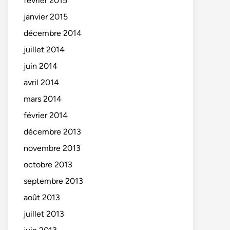
février 2015
janvier 2015
décembre 2014
juillet 2014
juin 2014
avril 2014
mars 2014
février 2014
décembre 2013
novembre 2013
octobre 2013
septembre 2013
août 2013
juillet 2013