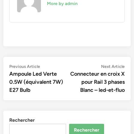
More by admin
Navigation
Previous
Nex
Previous Article
Next Article
article:
artic
Ampoule Led Verte
Connecteur en croix X
de
0.5W (équivalent 7W)
pour Rail 3 phases
l’article
E27 Bulb
Blanc – led-et-fluo
Rechercher
Rechercher