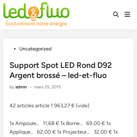
Skip
to
Mai
Open
content
Men
Search
Posted
Uncategorized
in
Support Spot LED Rond D92
Argent brossé – led-et-fluo
by
admin
•
mars 25, 2015
42 articles article 1 963,27 € (vide)
1x Ampoule… 11,68 € 1x Borne… 69,00 € 1x
Applique… 62,00 € 1x Projecteur… 32,00 € 1x