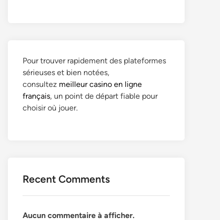
Pour trouver rapidement des plateformes
sérieuses et bien notées,
consultez
meilleur casino en ligne
français
, un point de départ fiable pour
choisir où jouer.
Recent Comments
Aucun commentaire à afficher.