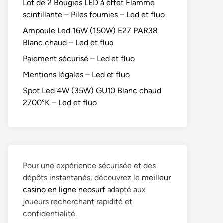
Lot de 2 Bougies LED à effet Flamme
scintillante – Piles fournies – Led et fluo
Ampoule Led 16W (150W) E27 PAR38
Blanc chaud – Led et fluo
Paiement sécurisé – Led et fluo
Mentions légales – Led et fluo
Spot Led 4W (35W) GU10 Blanc chaud
2700°K – Led et fluo
Pour une expérience sécurisée et des
dépôts instantanés, découvrez le
meilleur
casino en ligne neosurf
adapté aux
joueurs recherchant rapidité et
confidentialité.