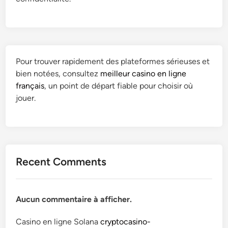
Pour trouver rapidement des plateformes sérieuses et
bien notées, consultez
meilleur casino en ligne
français
, un point de départ fiable pour choisir où
jouer.
Recent Comments
Aucun commentaire à afficher.
Casino en ligne Solana
cryptocasino-