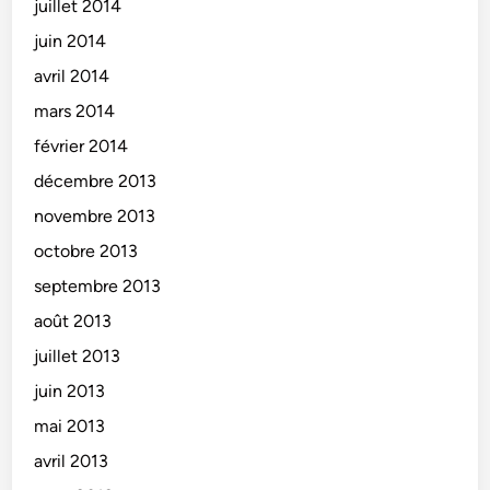
juillet 2014
juin 2014
avril 2014
mars 2014
février 2014
décembre 2013
novembre 2013
octobre 2013
septembre 2013
août 2013
juillet 2013
juin 2013
mai 2013
avril 2013