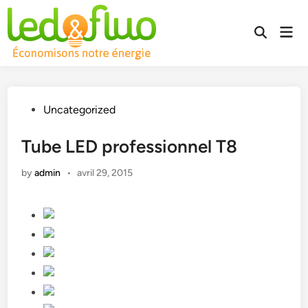
Skip
to
Mai
Open
content
Men
Search
Posted
Uncategorized
in
Tube LED professionnel T8
by
admin
•
avril 29, 2015