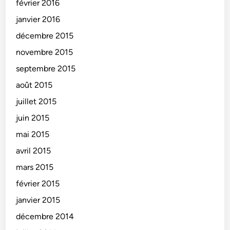
février 2016
janvier 2016
décembre 2015
novembre 2015
septembre 2015
août 2015
juillet 2015
juin 2015
mai 2015
avril 2015
mars 2015
février 2015
janvier 2015
décembre 2014