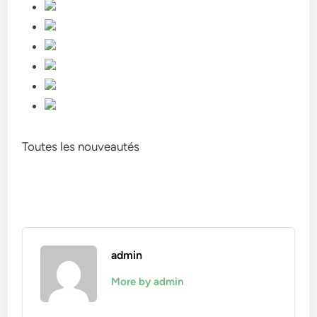
Toutes les nouveautés
admin
More by admin