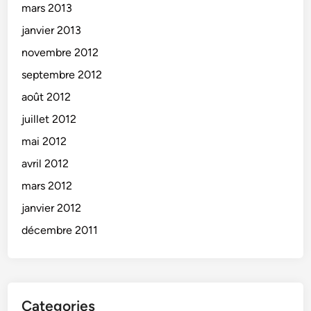
mars 2013
janvier 2013
novembre 2012
septembre 2012
août 2012
juillet 2012
mai 2012
avril 2012
mars 2012
janvier 2012
décembre 2011
Categories