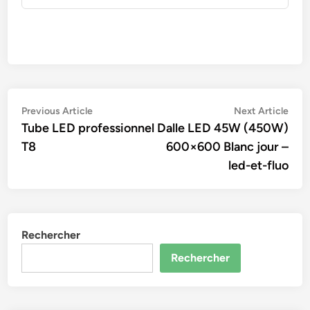
Navigation
Previous
Nex
Previous Article
Next Article
article:
artic
Tube LED professionnel
Dalle LED 45W (450W)
de
T8
600×600 Blanc jour –
l’article
led-et-fluo
Rechercher
Rechercher