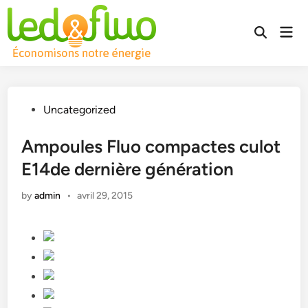
Skip
to
Mai
Open
content
Men
Search
Posted
Uncategorized
in
Ampoules Fluo compactes culot
E14de dernière génération
by
admin
•
avril 29, 2015