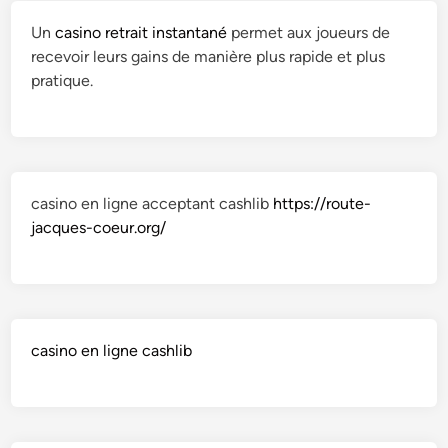
Un
casino retrait instantané
permet aux joueurs de
recevoir leurs gains de manière plus rapide et plus
pratique.
casino en ligne acceptant cashlib
https://route-
jacques-coeur.org/
casino en ligne cashlib