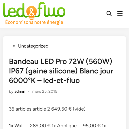
Skip
to
Mai
Open
content
Men
Search
Posted
Uncategorized
in
Bandeau LED Pro 72W (560W)
IP67 (gaine silicone) Blanc jour
6000°K – led-et-fluo
by
admin
•
mars 25, 2015
35 articles article 2 649,50 € (vide)
1x Wall… 289,00 € 1x Applique… 95,00 € 1x