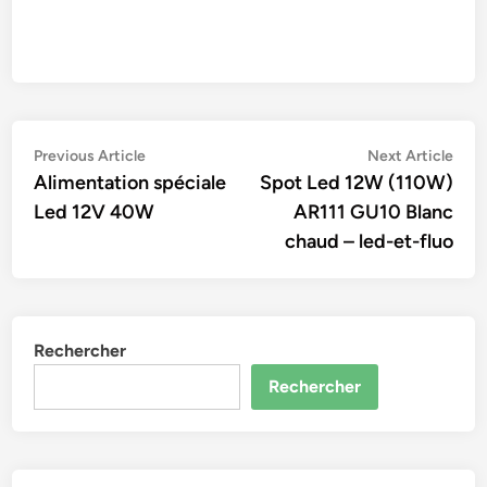
Navigation
Previous
Nex
Previous Article
Next Article
article:
artic
Alimentation spéciale
Spot Led 12W (110W)
de
Led 12V 40W
AR111 GU10 Blanc
l’article
chaud – led-et-fluo
Rechercher
Rechercher