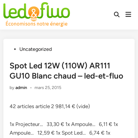
Skip
to
Mai
Open
content
Men
Search
Posted
Uncategorized
in
Spot Led 12W (110W) AR111
GU10 Blanc chaud – led-et-fluo
by
admin
•
mars 25, 2015
42 articles article 2 981,14 € (vide)
1x Projecteur… 33,30 € 1x Ampoule… 6,11 € 1x
Ampoule… 12,59 € 1x Spot Led… 6,74 € 1x