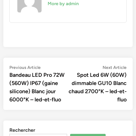
More by admin
Navigation
Previous
Nex
Previous Article
Next Article
article:
artic
Bandeau LED Pro 72W
Spot Led 6W (60W)
de
(560W) IP67 (gaine
dimmable GU10 Blanc
l’article
silicone) Blanc jour
chaud 2700°K – led-et-
6000°K – led-et-fluo
fluo
Rechercher