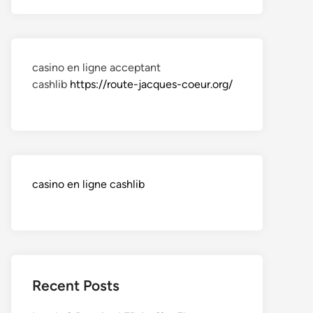
casino en ligne acceptant
cashlib
https://route-jacques-coeur.org/
casino en ligne cashlib
Recent Posts