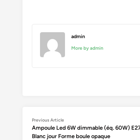
admin
More by admin
Navigation
Previous
Previous Article
article:
Ampoule Led 6W dimmable (éq. 60W) E2
de
Blanc jour Forme boule opaque