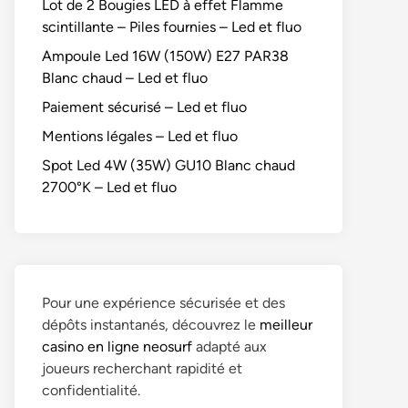
Lot de 2 Bougies LED à effet Flamme
scintillante – Piles fournies – Led et fluo
Ampoule Led 16W (150W) E27 PAR38
Blanc chaud – Led et fluo
Paiement sécurisé – Led et fluo
Mentions légales – Led et fluo
Spot Led 4W (35W) GU10 Blanc chaud
2700°K – Led et fluo
Pour une expérience sécurisée et des
dépôts instantanés, découvrez le
meilleur
casino en ligne neosurf
adapté aux
joueurs recherchant rapidité et
confidentialité.