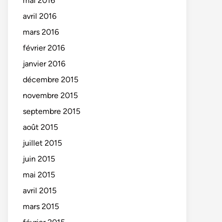
mai 2016
avril 2016
mars 2016
février 2016
janvier 2016
décembre 2015
novembre 2015
septembre 2015
août 2015
juillet 2015
juin 2015
mai 2015
avril 2015
mars 2015