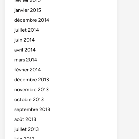
février 2015
janvier 2015
décembre 2014
juillet 2014
juin 2014
avril 2014
mars 2014
février 2014
décembre 2013
novembre 2013
octobre 2013
septembre 2013
août 2013
juillet 2013