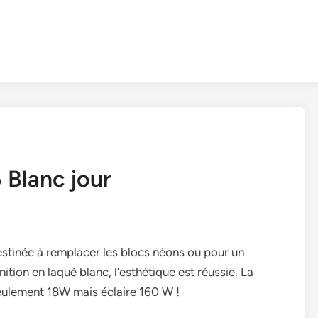
Blanc jour
stinée à remplacer les blocs néons ou pour un
nition en laqué blanc, l’esthétique est réussie. La
eulement 18W mais éclaire 160 W !