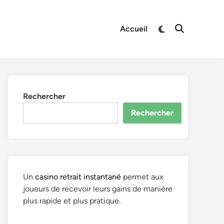
Switch
Accueil
Open
to
Search
dark
mode
Rechercher
Rechercher
Un
casino retrait instantané
permet aux
joueurs de recevoir leurs gains de manière
plus rapide et plus pratique.