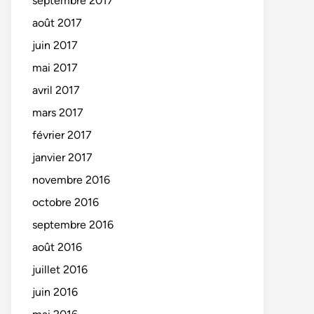
septembre 2017
août 2017
juin 2017
mai 2017
avril 2017
mars 2017
février 2017
janvier 2017
novembre 2016
octobre 2016
septembre 2016
août 2016
juillet 2016
juin 2016