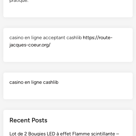
pratique.
casino en ligne acceptant cashlib
https://route-
jacques-coeur.org/
casino en ligne cashlib
Recent Posts
Lot de 2 Bougies LED à effet Flamme scintillante –