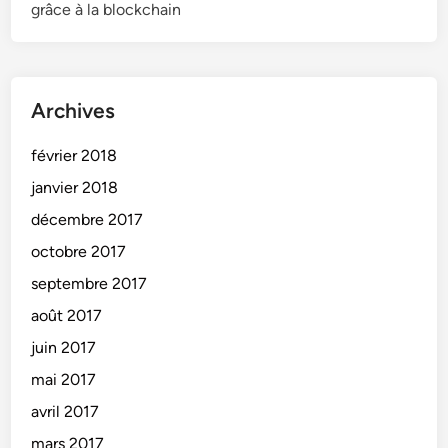
grâce à la blockchain
Archives
février 2018
janvier 2018
décembre 2017
octobre 2017
septembre 2017
août 2017
juin 2017
mai 2017
avril 2017
mars 2017