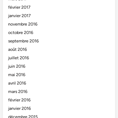
février 2017
janvier 2017
novembre 2016
octobre 2016
septembre 2016
août 2016
juillet 2016
juin 2016
mai 2016
avril 2016
mars 2016
février 2016
janvier 2016
décembre 2015