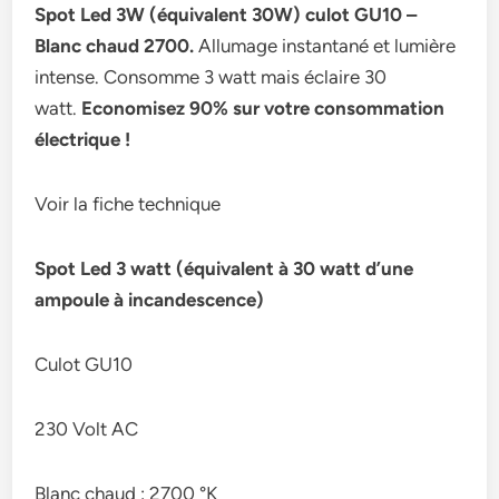
Spot Led 3W (équivalent 30W) culot GU10 –
Blanc chaud 2700.
Allumage instantané et lumière
intense. Consomme 3 watt mais éclaire 30
watt.
Economisez 90% sur votre consommation
électrique !
Voir la fiche technique
Spot Led 3 watt (équivalent à 30 watt d’une
ampoule à incandescence)
Culot GU10
230 Volt AC
Blanc chaud : 2700 °K